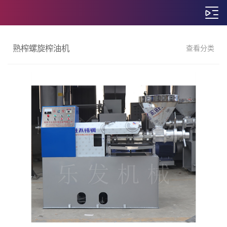
熟榨螺旋榨油机
查看分类