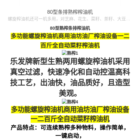
80型条排熟榨榨油机
螺旋榨油机还可一机多用，对芝麻、花生、菜籽、茶籽、大豆、油葵、胡麻、棉籽、玉米、核桃等20多种油料进行油品加工。 四级压榨出的油经过真空过滤，香浓诱人、晶莹纯正、安全卫生，可直接食用或瓶装出售； 螺旋榨油机：设计性能可靠稳定，操作简单易懂，维修保养方便。
80型熟榨条排榨油机
多功能螺旋榨油机商用油坊油厂榨油设备一二
百斤全自动菜籽榨油机
乐发牌新型生熟两用螺旋榨油机采用
真空过滤，快速净化和自动控温高科
技工艺，出油快，油品质好，且造型
美观。
多功能螺旋榨油机商用油坊油厂榨油设备
一二百斤全自动菜籽榨油机
产品特点：
可连续熟榨多种物料，操作简单，
一键启动，