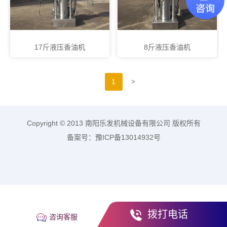
17斤液压香油机
8斤液压香油机
>
1
Copyright © 2013 南阳乐发机械设备有限公司 版权所有
备案号：豫ICP备13014932号
拨打电话
咨询客服