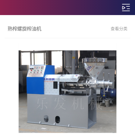
熟榨螺旋榨油机
查看分类