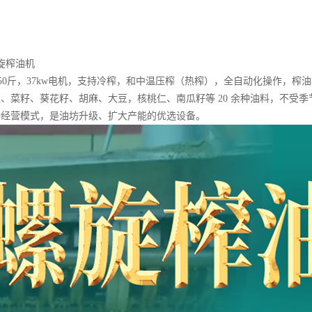
螺旋榨油机
-750斤，37kw电机，支持冷榨，和中温压榨（热榨），全自动化操作，
、菜籽、葵花籽、胡麻、大豆，核桃仁、南瓜籽等 20 余种油料，不受
种经营模式，是油坊升级、扩大产能的优选设备。