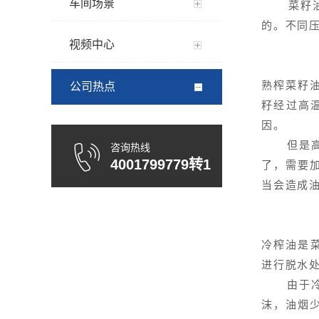
车间场景
菜籽油是
的。不同
视频中心
熟榨菜籽
公司热点
籽经过高
因。
但是高温
咨询热线
4001799779转1
了，需要
当会造成
冷榨油是菜
进行脱水
由于冷榨
沫，油烟