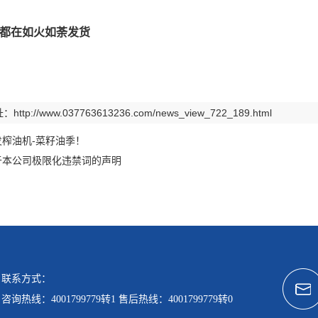
都在如火如荼发货
址：
http://www.037763613236.com/news_view_722_189.html
发榨油机-菜籽油季！
于本公司极限化违禁词的声明
联系方式：
咨询热线：4001799779转1 售后热线：4001799779转0