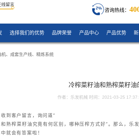
在线留言
40
咨询热线：
发
选择我们的优势
品牌荣誉
产品中心
产品优势
新
油机
、
成套生产线
、
精炼系统
冷榨菜籽油和熟榨菜籽油
作者：乐发机械
时间：2021-03-25 17:37:
台收到客户留言，询问道“
油和熟榨菜籽油究竟有何区别，哪种压榨方式好”。那么，乐
心中就会有答案啦！