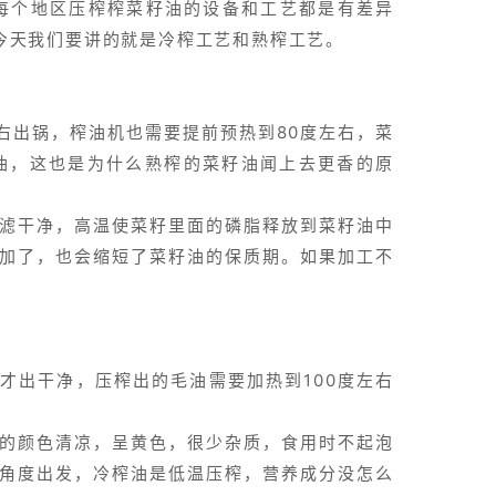
个地区压榨榨菜籽油的设备和工艺都是有差异
今天我们要讲的就是冷榨工艺和熟榨工艺。
右出锅，榨油机也需要提前预热到80度左右，菜
油，这也是为什么熟榨的菜籽油闻上去更香的原
滤干净，高温使菜籽里面的磷脂释放到菜籽油中
加了，也会缩短了菜籽油的保质期。如果加工不
油才出干净，压榨出的毛油需要加热到100度左右
的颜色清凉，呈黄色，很少杂质，食用时不起泡
角度出发，冷榨油是低温压榨，营养成分没怎么