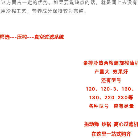
在这方面占一定的优势。如果要说缺点的话，就是闻上去没有
采用冷榨工艺，营养成分保持较为完整。
筛选---压榨---真空过滤系统
条排冷热两榨螺旋榨油
产量大 效果好
还有型号
120、120-3、160、
180、220 230等
各种型号 应有尽量
振动筛 炒锅 离心过滤
在这里一站式购齐