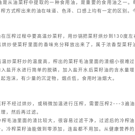
从油菜籽中提取的一种食用油，是重要的食用油之一。每
压榨方式榨出来的油在味道、色泽、口感上均有一定的区别。
油在压榨过程中要高温炒菜籽，用炒锅把菜籽烘炒到130度左
温烘炒使菜籽里面的香味充分释放出来了，属于浓香型菜籽
炒菜籽炒的温度高，榨出的菜籽毛油里面的渣细小很难过
加入盐开水进行简单的脱磷，加入盐开水后菜籽油的含水量增
油起泡沫，有少量的沉淀物，烟点低，食用时油烟大。
籽不经过烘炒，或稍微加温进行压榨，需要压榨2---3遍
处理，然后再过滤。
毛油里面的渣比较大，很容易过滤干净，过滤后的冷榨油
少。冷榨菜籽油能做到零添加，连盐都不用加。从健康营养的