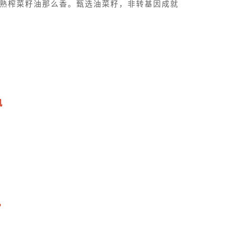
熟榨菜籽油那么香。甄选油菜籽，非转基因成就
机
机