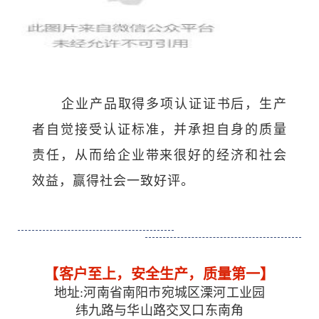
企业产品取得多项认证证书后，生产
者自觉接受认证标准，并承担自身的质量
责任，从而给企业带来很好的经济和社会
效益，赢得社会一致好评。
【客户至上，安全生产，质量第一】
地址:河南省南阳市宛城区溧河工业园
纬九路与华山路交叉口东南角