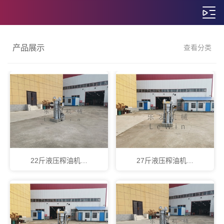
产品展示
查看分类
22斤液压榨油机…
27斤液压榨油机…