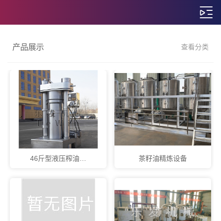
产品展示
查看分类
46斤型液压榨油…
茶籽油精炼设备