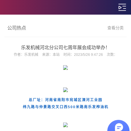
公司热点
查看分类
乐发机械河北分公司七周年展会成功举办！
作者：
乐发机械
来源：
本站
时间：
2023/5/26 9:47:26
次数：
总厂址：河南省南阳市宛城区溧河工业园
纬九路与仲景路交叉口西500米路南乐发榨油机