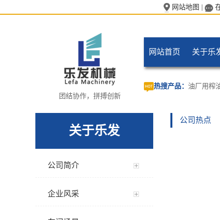
网站地图
|
网站首页
关于乐
热搜产品：
油厂用榨
团结协作，拼搏创新
公司热点
关于乐发
公司简介
企业风采