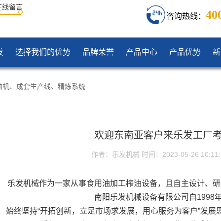
在线留言
40
咨询热线：
发
选择我们的优势
品牌荣誉
产品中心
产品优势
新
油机
、
成套生产线
、
精炼系统
欢迎东南亚客户来乐发工厂
作者：乐发机械
时间：2023-05-26 10:11:
乐发机械作为一家从事食用油加工榨油设备，且自主设计、研
南阳乐发机械设备有限公司自1998
始终坚持“开拓创新，立足市场求发展，用心服务为客户”发展