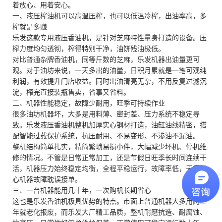
着放心、用着安心。
一、液压榨油机可以高温压榨，也可以低温冷榨，出油率高，多
榨就是多赚
乐发这款专用液压香油机，是针对芝麻特性量身打造的设备。压
榨力度均匀透彻，榨得特别干净，油饼残油极低。
对比普通杂牌香油机，同等斤数的芝麻，乐发机器出油量更可
观。对于油坊来说，一天多出的油量，日积月累就是一笔可观纯
利润，有效提升门店收益。同时出油清亮无杂，不用反复过滤沉
淀，榨完直接装瓶售卖，省事又省料。
二、机器性能稳定，故障少耐用，旺季可持续作业
很多油坊机器坏，大多是用料薄、密封差、压力系统不稳定导
致。乐发液压香油机整机加厚实心钢材打造，油缸油线精密，搭
配智能过载保护系统，抗压耐用、不易变形、不渗油不漏油。
整机结构简单扎实，精简繁琐易损小件，大幅减少坏机、停机维
修的情况。不管是日常正常加工，还是节假日旺季长时间连续干
活，机器压力始终稳定均衡，全程平稳运行，故障率低，无需担
心机器故障耽误接单。
三、一台机器能用几十年，一次购机长期省心
这也是乐发香油机极具优势的特点。市面上普通机器大多用两三
年就老化报废，而乐发大厂精工品质，整机耐磨抗造、耐腐蚀、