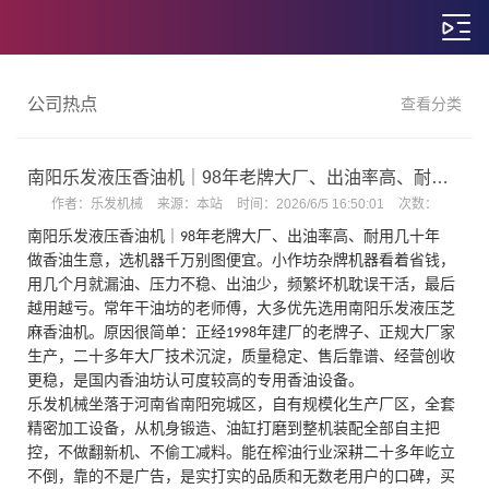
公司热点
查看分类
南阳乐发液压香油机｜98年老牌大厂、出油率高、耐用几十年
作者：
乐发机械
来源：
本站
时间：
2026/6/5 16:50:01
次数：
南阳乐发液压香油机｜
年老牌大厂、出油率高、耐用几十年
98
做香油生意，选机器千万别图便宜。小作坊杂牌机器看着省钱，
用几个月就漏油、压力不稳、出油少，频繁坏机耽误干活，最后
越用越亏。常年干油坊的老师傅，大多优先选用
南阳乐发液压芝
麻香油机
。原因很简单：正经
年建厂的老牌子、正规大厂家
1998
生产，二十多年大厂技术沉淀，质量稳定、售后靠谱、经营创收
更稳，是国内香油坊认可度较高的专用香油设备。
乐发机械坐落于河南省南阳宛城区，自有规模化生产厂区，全套
精密加工设备，从机身锻造、油缸打磨到整机装配全部自主把
控，不做翻新机、不偷工减料。能在榨油行业深耕二十多年屹立
不倒，靠的不是广告，是实打实的品质和无数老用户的口碑，买