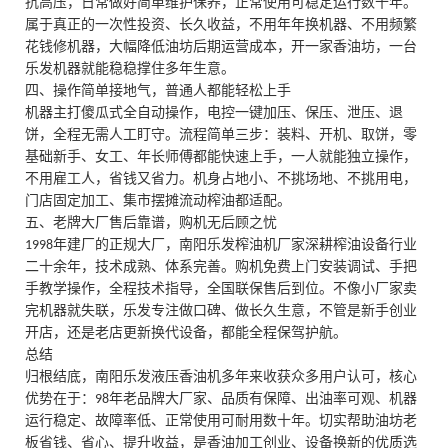
抗高压，日常做好简单维护保养，
正常使用可稳定运行数十年
。
属于真正的一次性投资、长久收益，不用年年换机器、不用频繁
花钱修机器，大幅降低油坊后期运营成本，开一家香油坊，一台
乐发机器就能稳稳撑住多年生意。
四、操作简单接地气，普通人都能轻松上手
机器主打傻瓜式全自动操作，电控一键加压、保压、泄压、退
饼，全程无需人工盯守。流程简单三步：装料、开机、取饼，零
基础新手、女工、年长师傅都能快速上手，一人就能独立操作，
不用雇工人，省钱又省力。机身占地小、不挑场地、不挑用电，
门店固定加工、集市摆摊流动榨油都适配。
五、老牌大厂售后靠谱，购机无后顾之忧
年建厂的正规大厂，南阳乐发榨油机厂家深耕榨油设备行业
1998
二十余年，技术成熟、体系完善。购机免费上门安装调试、手把
手教学操作，全程技术指导，全国联保售后到位。不像小厂家卖
完机器就失联，乐发专注做口碑、做长久生意，不管是新手创业
开店，还是老店更新换代设备，都能全程保驾护航。
总结
归根结底，南阳乐发液压香油机多年来收获众多用户认可，核心
优势在于：
年老品牌大厂家、品质有保障、出油率可观、机器
98
运行稳定、故障率低、正常使用可耐用数十年
。切实帮助油坊老
板省钱、省心、提升收益，是香油加工创业、设备换新的优质选